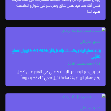
تخيل أنك بعد يوم عمل شاق ومزدحم في شوارع العاصمة،
تعود […]
مساج استرخائي
رقم مساج الرياض 24 ساعة | اتصل الآن 0575179056 رويال مساج
منزلي
21 ديسمبر، 2025
/
admin
تجربتي مع البحث عن الراحة: قصتي في العثور على أفضل
رقم مساج الرياض 24 ساعة تخيل معي أنك قضيت يوماً
مساج استرخائي