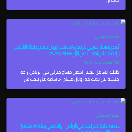
يوماً أن
مساج استرخائي
أفضل مساج منزلي بالرياض 24 ساعة | رويال مساج: دليلك الشامل
لراحة لا مثيل لها – اتصل الآن 0575179056
23 يوليو، 2025
/
admin
دليلك الشامل لاختيار أفضل مساج منزلي في الرياض: راحة
ملكية بين يديك مع رويال مساج 24 ساعة هل تبحث عن
مساج استرخائي
خدمة تدليك احترافية في الرياض – وأنت في بيتك 24 ساعة |