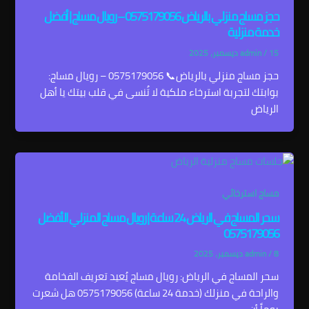
حجز مساج منزلي بالرياض 0575179056 – رويال مساج | أفضل
خدمة منزلية
15 ديسمبر، 2025
/
admin
حجز مساج منزلي بالرياض📞 0575179056 – رويال مساج:
بوابتك لتجربة استرخاء ملكية لا تُنسى في قلب بيتك يا أهل
الرياض
مساج استرخائي
سحر المساج في الرياض 24 ساعة | رويال مساج المنزلي الأفضل
0575179056
8 ديسمبر، 2025
/
admin
سحر المساج في الرياض: رويال مساج يُعيد تعريف الفخامة
والراحة في منزلك (خدمة 24 ساعة) 0575179056 هل شعرت