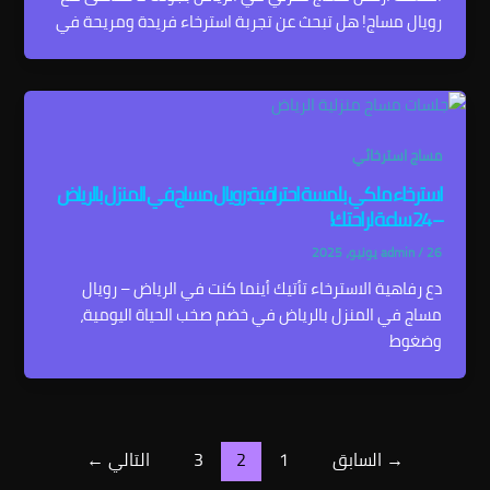
رويال مساج! هل تبحث عن تجربة استرخاء فريدة ومريحة في
مساج استرخائي
استرخاء ملكي بلمسة احترافية: رويال مساج في المنزل بالرياض
– 24 ساعة لراحتك!
26 يونيو، 2025
/
admin
دع رفاهية الاسترخاء تأتيك أينما كنت في الرياض – رويال
مساج في المنزل بالرياض في خضم صخب الحياة اليومية،
وضغوط
→
السابق
1
2
3
التالي
←