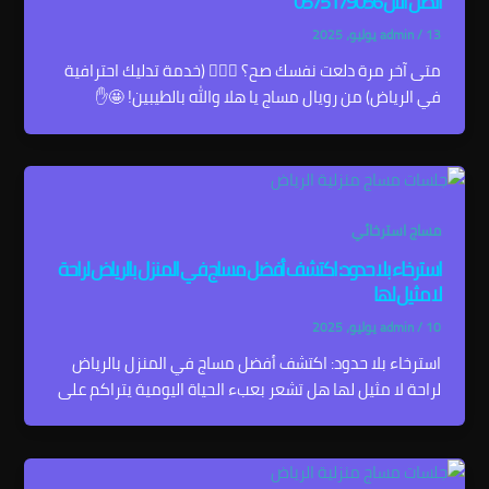
اتصل الآن 0575179056
13 يوليو، 2025
/
admin
متى آخر مرة دلعت نفسك صح؟ 💆‍♂️✨ (خدمة تدليك احترافية
في الرياض) من رويال مساج يا هلا والله بالطيبين! 🤩✋
مساج استرخائي
استرخاء بلا حدود: اكتشف أفضل مساج في المنزل بالرياض لراحة
لا مثيل لها
10 يوليو، 2025
/
admin
استرخاء بلا حدود: اكتشف أفضل مساج في المنزل بالرياض
لراحة لا مثيل لها هل تشعر بعبء الحياة اليومية يتراكم على