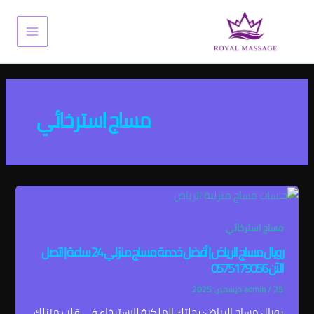
خطي
Main
لى
Menu
لمحتوى
مساج استرخائي
مساج استرخائي
رويال مساج الرياض | أفضل خدمة مساج منزلي 24 ساعة | اتصل
الآن 0575179056
25 ديسمبر، 2025
/
admin
رويال مساج الرياض: رحلتك الملكية للاسترخاء في قلب منزلك