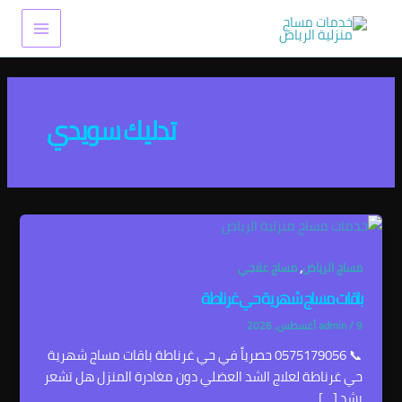
خطي
Main
لى
Menu
لمحتوى
تدليك سويدي
,
مساج الرياض
مساج علاجي
باقات مساج شهرية حي غرناطة
9 أغسطس، 2026
/
admin
📞 0575179056 حصرياً في حي غرناطة باقات مساج شهرية
حي غرناطة لعلاج الشد العضلي دون مغادرة المنزل هل تشعر
بشد […]