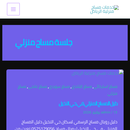
خطي
Main
لى
Menu
لمحتوى
جلسة مساج منزلي
,
,
,
,
مساج استرخائي
مساج تايلندي
مساج سويدي
مساج علاجي
مساج
منزلي
دليل المساج المنزلي في حي النخيل
13 يوليو، 2026
/
admin
دليل رويال مساج الرسمي لسكان حي النخيل دليل المساج
المنزلي في حي النخيل | رويال مساج 0575179056 تعبت من