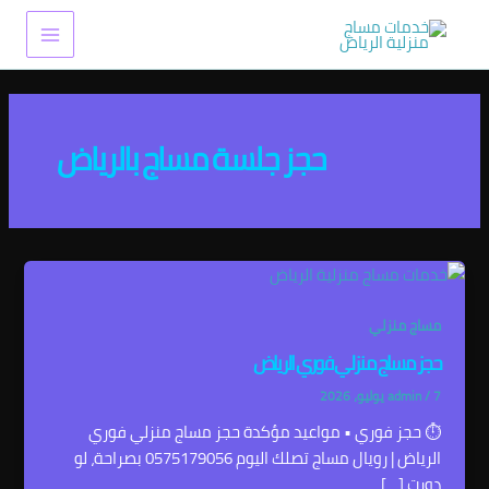
خطي
Main
لى
Menu
لمحتوى
حجز جلسة مساج بالرياض
مساج منزلي
حجز مساج منزلي فوري الرياض
7 يوليو، 2026
/
admin
⏱ حجز فوري • مواعيد مؤكدة حجز مساج منزلي فوري
الرياض | رويال مساج تصلك اليوم 0575179056 بصراحة، لو
دورت […]