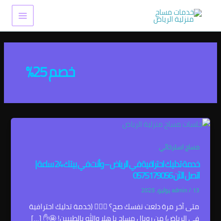
خطي
Main
لى
Menu
لمحتوى
خصم 25%
مساج استرخائي
خدمة تدليك احترافية في الرياض – وأنت في بيتك 24 ساعة |
اتصل الآن 0575179056
13 يوليو، 2025
/
admin
متى آخر مرة دلعت نفسك صح؟ 💆‍♂️✨ (خدمة تدليك احترافية
في الرياض) من رويال مساج يا هلا والله بالطيبين! 🤩✋ […]